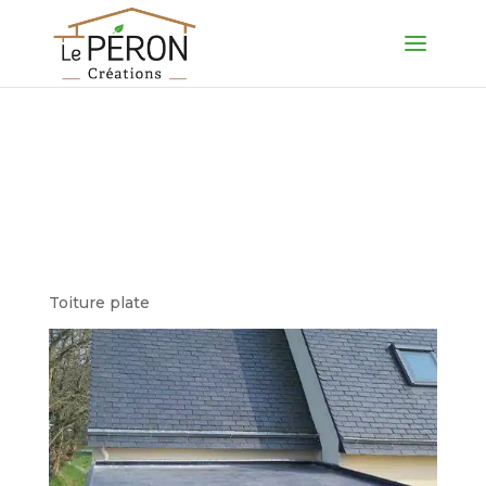
Pose d’une seule
membrane sans
jonctions avec une
faible pente (1%)
Toiture plate